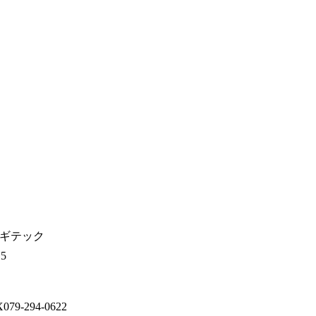
ギテック
5
79-294-0622