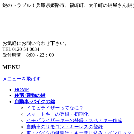
鍵のトラブル！兵庫県姫路市、福崎町、太子町の鍵屋さん|鍵
お気軽にお問い合わせ下さい。
TEL 0120-54-0034
受付時間 8:00～22：00
MENU
メニューを飛ばす
HOME
住宅･建物の鍵
自動車･バイクの鍵
イモビライザーってなに？
スマートキーの登録・初期化
イモビライザーキーの登録・スペアキー作成
自動車のリモコン・キーレスの登録
車・バイクの鍵開け・キー閉じ込み・インロック