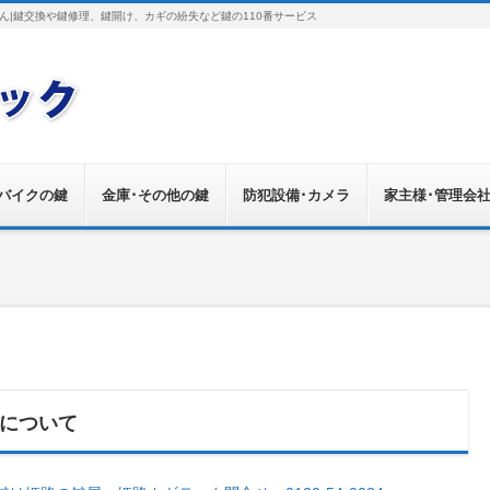
ん|鍵交換や鍵修理、鍵開け、カギの紛失など鍵の110番サービス
･バイクの鍵
金庫･その他の鍵
防犯設備･カメラ
家主様･管理会
について