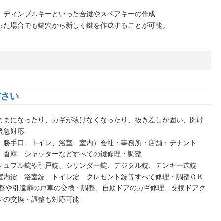
、ディンプルキーといった合鍵やスペアキーの作成
った場合でも鍵穴から新しく鍵を作成することが可能。
ださい
ままになったり、カギが抜けなくなったり、抜き差しが固い、開け
緊急対応
、勝手口、トイレ、浴室、室内）会社・事務所・店舗・テナント
）倉庫、シャッターなどすべての鍵修理・調整
シュプル錠や引戸錠、シリンダー錠、デジタル錠、テンキー式錠
室内錠 浴室錠 トイレ錠 クレセント錠等すべて修理・調整ＯＫ
調整や引違扉の戸車の交換・調整、自動ドアのカギ修理、交換ドアク
ジの交換・調整も対応可能