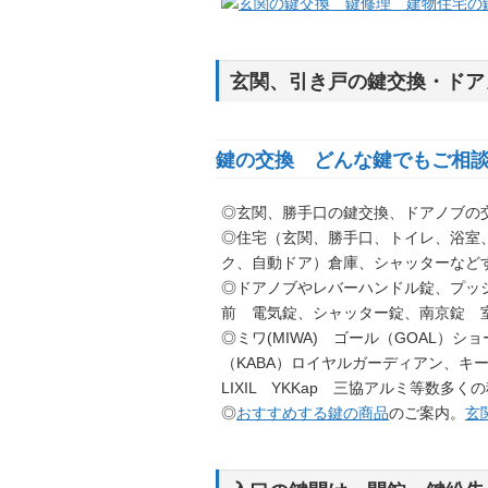
玄関、引き戸の鍵交換・ドア
鍵の交換 どんな鍵でもご相
◎玄関、勝手口の鍵交換、ドアノブの
◎住宅（玄関、勝手口、トイレ、浴室
ク、自動ドア）倉庫、シャッターなど
◎ドアノブやレバーハンドル錠、プッ
前 電気錠、シャッター錠、南京錠 
◎ミワ(MIWA) ゴール（GOAL）シ
（KABA）ロイヤルガーディアン、キー
LIXIL YKKap 三協アルミ等数多
◎
おすすめする鍵の商品
のご案内。
玄