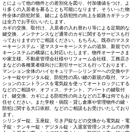
とによって他の物件との差別化を図り、付加価値をつけ、よ
り多くの入居者を募ることも可能になります。そういった物
件全体の防犯対策、鍵による防犯性の向上を姫路カギテック
は全力でお手伝いいたします。
カギの交換、取付け、入居者の入れ替わり等による定期的な
鍵交換、メンテナンスなど通常のカギに関するサービスも行
っておりますのでご相談ください。もちろん、既存のマスタ
ーキーシステム・逆マスターキーシステムの追加、新規での
キーシステムの構築にも対応いたします。物件オーナーさま
や家主様、不動産管理会社様やリフォーム会社様、工務店さ
まなどの各種業者様向けに割引サービスも行っております。
マンション全体のハイセキュリテ―シリンダーへの交換やテ
ンキー錠やデジタル錠、防犯性の高い鍵の新規の取付、マン
ションのエントランスを電気錠を使ってオートロックにする
などのご相談や、オフィス、テナント、アパートの鍵取付
け、鍵交換、カギによる防犯性の向上などの工事は何でもお
任せください。また学校・病院・貸し倉庫や管理物件の鍵・
防犯に関する大口依頼、などのご相談もお受けいたしており
ます。
シリンダー錠、玉座錠、引き戸錠などの交換から電気錠・電
子錠・テンキー錠・デジタル錠・入退室管理システムのの導