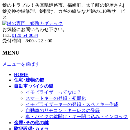
鍵のトラブル！兵庫県姫路市、福崎町、太子町の鍵屋さん|
鍵交換や鍵修理、鍵開け、カギの紛失など鍵の110番サービ
ス
お気軽にお問い合わせ下さい。
TEL
0120-54-0034
受付時間 8:00～22：00
MENU
メニューを飛ばす
HOME
住宅･建物の鍵
自動車･バイクの鍵
イモビライザーってなに？
スマートキーの登録・初期化
イモビライザーキーの登録・スペアキー作成
自動車のリモコン・キーレスの登録
車・バイクの鍵開け・キー閉じ込み・インロック
金庫･その他の鍵
防犯設備･カメラ