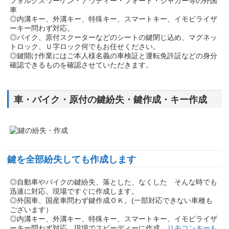
フォルクスワーゲン・アウディー・フォード・ジャガー等の外国
車
◎内溝キー、外溝キー、特殊キー、スマートキー、イモビライザ
ーキー問わず対応。
◎バイク、原付スクーターなどのシートの鍵閉じ込め、マグネッ
トロック、Ｕ字ロック何でもお任せください。
◎鍵開け作業にはご本人様名義の車検証と運転免許証などの身分
確認できるものを確認させていただきます。
車・バイク・原付の鍵紛失・鍵作成・キー作成
鍵を全部紛失しても作成します
◎自動車やバイクの鍵紛失、落とした、なくした そんな時でも
迅速に対応。現場ですぐに作成します。
◎外国車、国産車問わず鍵作成ＯＫ。(一部対応できない車種も
ございます）
◎内溝キー、外溝キー、特殊キー、スマートキー、イモビライザ
ーキー問わず対応。現場でスピーディーに作成。
リモコンキーも