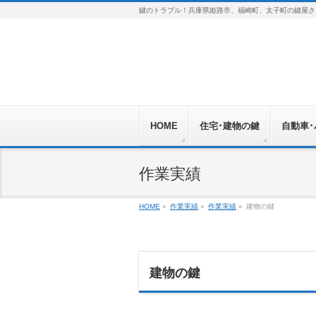
鍵のトラブル！兵庫県姫路市、福崎町、太子町の鍵屋さ
HOME
住宅･建物の鍵
自動車
作業実績
HOME
»
作業実績
»
作業実績
»
建物の鍵
建物の鍵