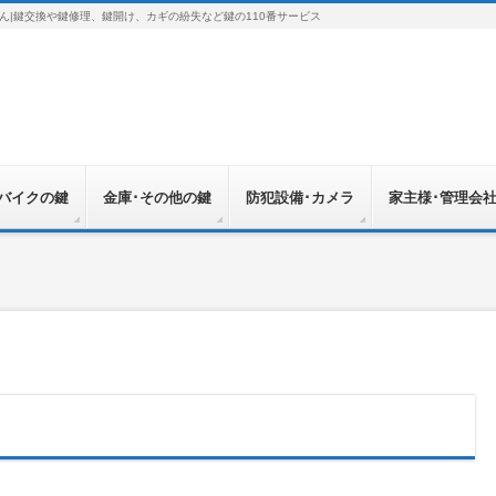
ん|鍵交換や鍵修理、鍵開け、カギの紛失など鍵の110番サービス
･バイクの鍵
金庫･その他の鍵
防犯設備･カメラ
家主様･管理会